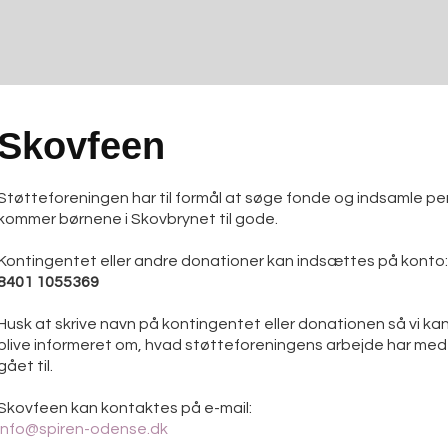
Skovfeen
Støtteforeningen har til formål at søge fonde og indsamle pe
kommer børnene i Skovbrynet til gode.
Kontingentet eller andre donationer kan indsættes på konto:
8401 1055369
Husk at skrive navn på kontingentet eller donationen så vi kan
blive informeret om, hvad støtteforeningens arbejde har medfø
gået til.
Skovfeen kan kontaktes på e-mail:
info@spiren-odense.dk